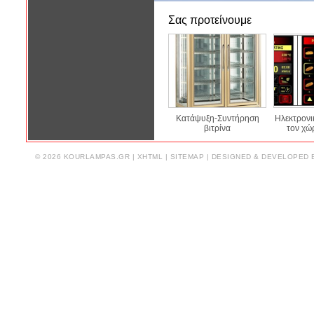
Σας προτείνουμε
Κατάψυξη-Συντήρηση
Ηλεκτρονι
βιτρίνα
τον χώ
© 2026 KOURLAMPAS.GR |
XHTML
|
SITEMAP
| DESIGNED & DEVELOPED